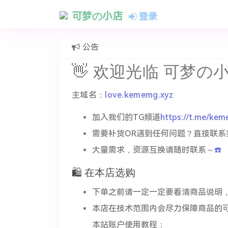
可梦の小店
登录
公告
👋 欢迎光临
可梦の
主域名：
love.kememg.xyz
加入我们的TG频道
https://t.me/ke
需要补货OR遇到任何问题？直接联系
大量需求，资源互换请随时联系～
☎️
🛍️ 在本店选购
下单之前请一定一定要看清商品说明
本店在技术范围内会尽力保障商品的可
本站账户使用教程：