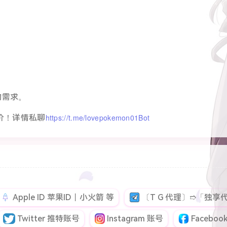
的需求。
https://t.me/lovepokemon01Bot
价！详情私聊
Apple ID 苹果ID丨小火箭 等
〔T G 代理〕➱「独享代
Twitter 推特账号
Instagram 账号
Facebo