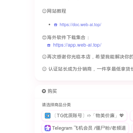
😉网站教程
☎️
https://doc.web-ai.top/
😍海外软件下载集合：
https://app.web-ai.top/
☎️
😉再次感谢你光临本店，希望我能解决你
😉 认证站长成为分销商，一件享最低拿货
购买
请选择商品分类
〔TG优质账号〕➱「物美价廉」💖
Telegram 飞机会员 /僵尸粉/老频道